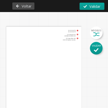
Voltar
Validar
MODELOS
06 12 34 56 78
06 12 34 56 78
www.seusite.com
email@sociedade.com
R Campo Bola 109
2525-555 Quinta Carocho
VALIDAR