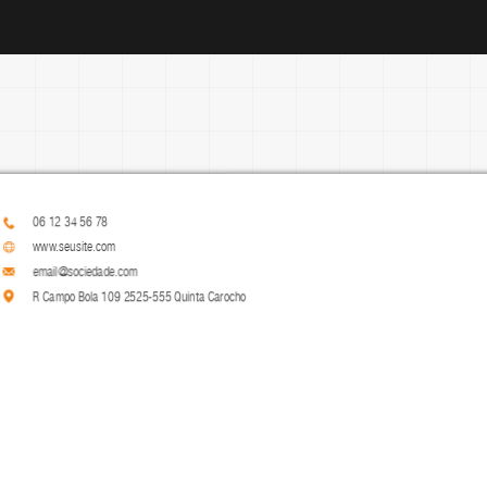
06 12 34 56 78
www.seusite.com
email@sociedade.com
R Campo Bola 109 2525-555 Quinta Carocho