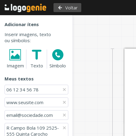
Voltar
Adicionar ítens
Inserir imagens, texto
ou símbolos:
Imagem
Texto
Símbolo
Meus textos
06 12 34 56 78
www.seusite.com
email@sociedade.com
R Campo Bola 109 2525-
555 Quinta Carocho