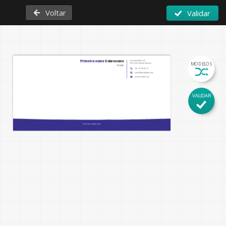
Voltar
Validar
R Campo Bola 109

Primeiro nome
 Sobrenome
MODELOS
2525-555 Quinta Carocho
Função
06 12 34 56 78
email@sociedade.com
www.seusite.com
VALIDAR
Insira seu slogan aqui