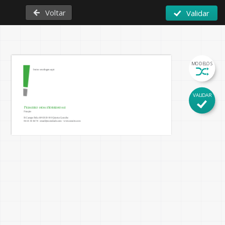
Voltar
Validar
MODELOS
Insira seu slogan aqui
VALIDAR
Primeiro nome
Sobrenome
Função
R Campo Bola 109 2525-555 Quinta Carocho
06 12 34 56 78 - email@sociedade.com - www.seusite.com