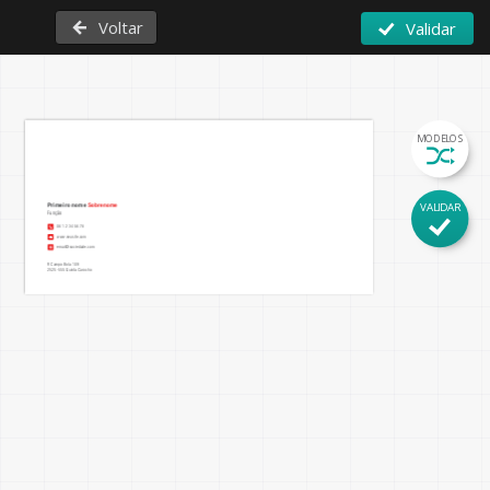
Voltar
Validar
MODELOS
VALIDAR
Primeiro nome 
Sobrenome
Função
06 12 34 56 78
www.seusite.com
email@sociedade.com
R Campo Bola 109

2525-555 Quinta Carocho