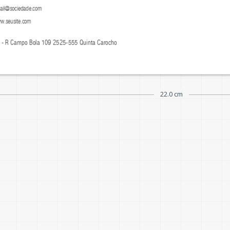
ail@sociedade.com
w.seusite.com
 - R Campo Bola 109 2525-555 Quinta Carocho
22.0 cm