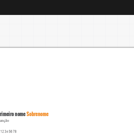
rimeiro nome
 Sobrenome
unção
 12 34 56 78 