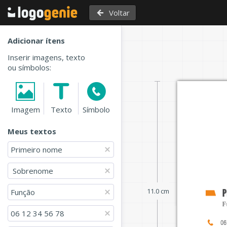
Voltar
Adicionar ítens
Inserir imagens, texto
ou símbolos:
Imagem
Texto
Símbolo
Meus textos
Primeiro nome
 Sobrenome
11.0 cm
P
Função
F
06 12 34 56 78 
06