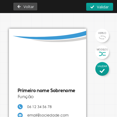
Voltar
Validar
VERSO
MODELOS
VALIDAR
Primeiro nome Sobrenome
Função
06 12 34 56 78
www.tindoghouse.com
email@sociedade.com