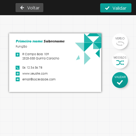
Voltar
Validar
VERSO
Primeiro nome 
Sobrenome
Função
R Campo Bola 109

MODELOS
2525-555 Quinta Carocho
06 12 34 56 78
www.seusite.com
VALIDAR
email@sociedade.com
instagram.com/mypage