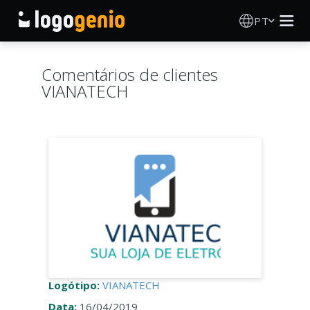
PT
Criador de Logos
Comentários de clientes
VIANATECH
Gerador de logótipos IA
Ideias de logótipos
Produtos impressos
Sobre
Blog
Logótipo:
VIANATECH
INICIAR SESSÃO
Data:
16/04/2019