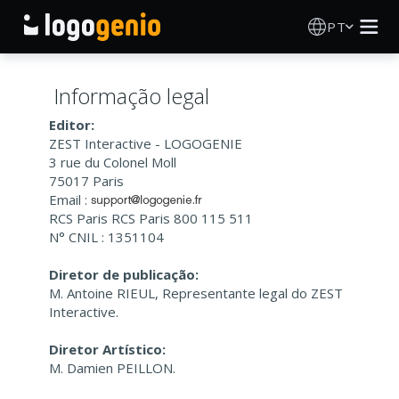
PT
Criador de Logos
Informação legal
Gerador de logótipos IA
Editor:
ZEST Interactive - LOGOGENIE
3 rue du Colonel Moll
Ideias de logótipos
75017 Paris
Email :
RCS Paris RCS Paris 800 115 511
Produtos impressos
N° CNIL : 1351104
Sobre
Diretor de publicação:
M. Antoine RIEUL, Representante legal do ZEST
Interactive.
Blog
Diretor Artístico:
M. Damien PEILLON.
INICIAR SESSÃO