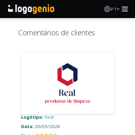
PT
Criador de Logos
Comentários de clientes
Gerador de logótipos IA
Ideias de logótipos
Produtos impressos
Sobre
Blog
Logótipo:
Real
Data:
20/05/2026
INICIAR SESSÃO