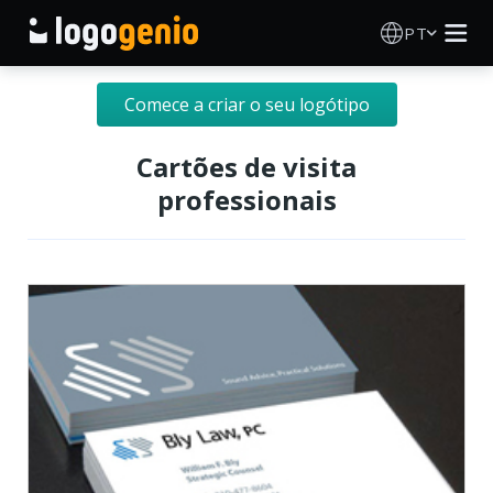
PT
Criador de Logos
Comece a criar o seu logótipo
Gerador de logótipos IA
Cartões de visita
professionais
Ideias de logótipos
Produtos impressos
Sobre
Blog
INICIAR SESSÃO