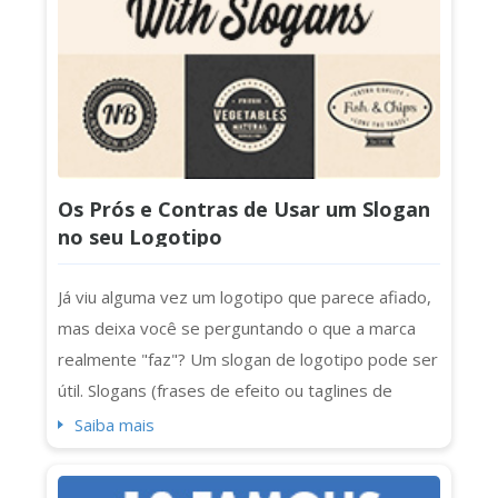
Os Prós e Contras de Usar um Slogan
no seu Logotipo
Já viu alguma vez um logotipo que parece afiado,
mas deixa você se perguntando o que a marca
realmente "faz"? Um slogan de logotipo pode ser
útil. Slogans (frases de efeito ou taglines de
logotipo) adicionam clareza e personalidade (e
Saiba mais
um pouco mais de impacto) aos logotipos. No
entanto, nem todo logotipo precisa de um. Às