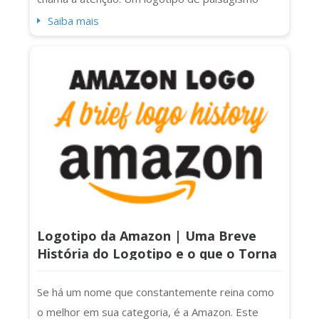
bem pensado e lindamente elaborado pode ser
Saiba mais
um verdadeiro destaque. É mais do que
decoração. É um aperto de mão visual com cada
potencial cliente no quarteirão. Não importa se
você é um jardineiro solitário ou uma equipe
completa...
Logotipo da Amazon | Uma Breve
História do Logotipo e o que o Torna
Tão Especial?
Se há um nome que constantemente reina como
o melhor em sua categoria, é a Amazon. Este