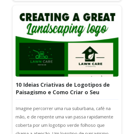
concentrar nos logotipos de letras atemporais,
limpos e concisos e nos 10 logotipos de letras
mais reconhecíveis do mundo (incluindo Chanel,
IBM e NASA). Vamos começar. O que é um
Logotipo de Letras? Primeiro...
10 Ideias Criativas de Logotipos de
Paisagismo e Como Criar o Seu
Próprio
Imagine percorrer uma rua suburbana, café na
mão, e de repente uma van passa rapidamente
coberta por um logotipo verde folhoso que
chama a atenção. Um logotipo de paisagismo