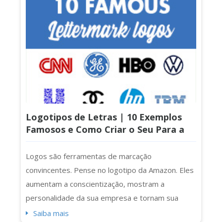
vezes, um slogan apenas confunde a mensagem
ou lota o design. Se você está criando uma...
Logotipos de Letras | 10 Exemplos
Famosos e Como Criar o Seu Para a
Sua Empresa
Logos são ferramentas de marcação
convincentes. Pense no logotipo da Amazon. Eles
aumentam a conscientização, mostram a
personalidade da sua empresa e tornam sua
marca memorável. Mas hoje, vamos nos
Saiba mais