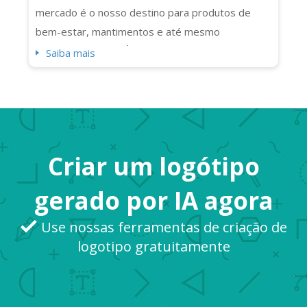
mercado é o nosso destino para produtos de
bem-estar, mantimentos e até mesmo
programas de TV! É a marca em que milhões de
Saiba mais
consumidores confiam. Você sabia que ela envia
1,6 milhão de pacotes diariamente? Nós
podemos virtualmente (e literalmente) comprar
qualquer coisa que precisamos aqui também.
Obrigado ao logoti...
Criar um logótipo
gerado por IA agora
Use nossas ferramentas de criação de
logotipo gratuitamente