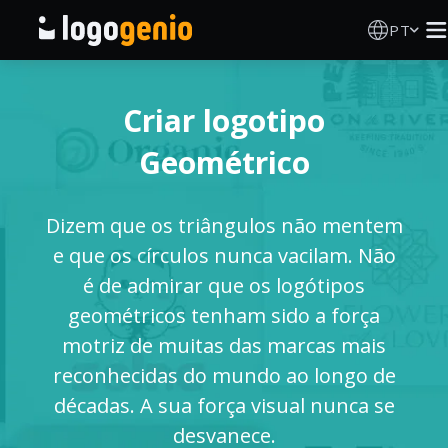
PT
Criador de Logos
Criar logotipo
Gerador de logótipos IA
Geométrico
Ideias de logótipos
Dizem que os triângulos não mentem
Produtos impressos
e que os círculos nunca vacilam. Não
é de admirar que os logótipos
Sobre
geométricos tenham sido a força
motriz de muitas das marcas mais
Blog
reconhecidas do mundo ao longo de
décadas. A sua força visual nunca se
desvanece.
INICIAR SESSÃO