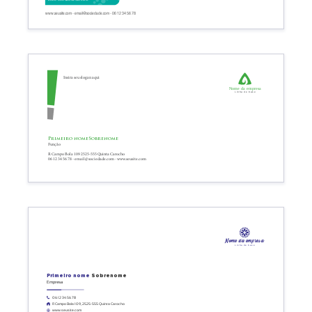
www.seusite.com - email@sociedade.com - 06 12 34 56 78
Insira seu slogan aqui
Nome da empresa
Linha de base
Primeiro nome
Sobrenome
Função
R Campo Bola 109 2525-555 Quinta Carocho
06 12 34 56 78 - email@sociedade.com - www.seusite.com
Nome da empresa
Linha de base
Primeiro nome
Sobrenome
Empresa
06 12 34 56 78
R Campo Bola 109, 2525-555 Quinta Carocho
www.seusite.com