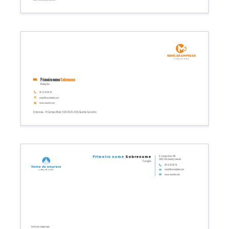
Nome da empresa
Linha de base
Primeiro nome
Sobrenome
Função
06 12 34 56 78
email@sociedade.com
www.seusite.com
Empresa - R Campo Bola 109 2525-555 Quinta Carocho
R Campo Bola 109
Primeiro nome
Sobrenome
2525-555 Quinta Carocho
Função
06 12 34 56 78
Nome da empresa
email@sociedade.com
Linha de base
www.seusite.com
Insira seu slogan aqui