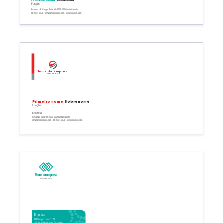
Primeiro nome
Sobrenome
Função
Empresa - R Campo Bola 109 2525-555 Quinta Carocho
06 12 34 56 78 - email@sociedade.com - www.seusite.com
Nome da empresa
Linha de base
Primeiro nome
Sobrenome
Função
Empresa
R Campo Bola 109 2525-555 Quinta Carocho
email@sociedade.com - 06 12 34 56 78 - www.seusite.com
Nome da empresa
Linha de base
Empresa
R Campo Bola 109
2525-555 Quinta Carocho