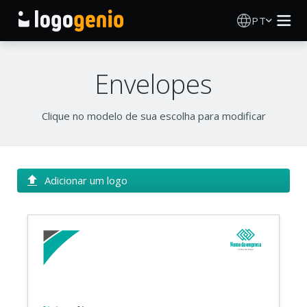
PT
Criador de Logos
Envelopes
Gerador de logótipos IA
Clique no modelo de sua escolha para modificar
Ideias de logótipos
Sobre
Adicionar um logo
Blog
Nome da empresa
Linha de base
INICIAR SESSÃO