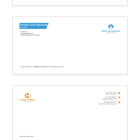
Primeiro nome Sobrenome
Função
Nome da empresa
Empresa
Linha de base
R Campo Bola 109
2525-555 Quinta Carocho
06 12 34 56 78 - email@sociedade.com - www.seusite.com
06 12 34 56 78
06 12 34 56 78
www.seusite.com
email@sociedade.com
Nome da empresa
Linha de base
R Campo Bola 109
2525-555 Quinta Carocho
Insira seu slogan aqui