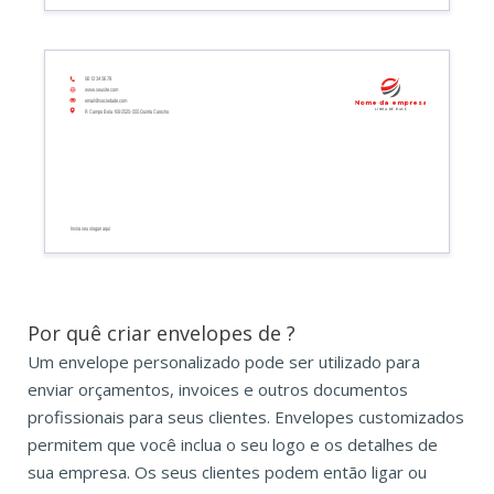
06 12 34 56 78
www.seusite.com
email@sociedade.com
Nome da empresa
Linha de base
R Campo Bola 109 2525-555 Quinta Carocho
Insira seu slogan aqui
Por quê criar envelopes de ?
Um envelope personalizado pode ser utilizado para
enviar orçamentos, invoices e outros documentos
profissionais para seus clientes. Envelopes customizados
permitem que você inclua o seu logo e os detalhes de
sua empresa. Os seus clientes podem então ligar ou