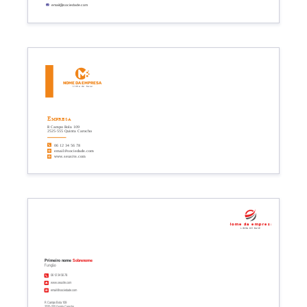
email@sociedade.com
Nome da empresa
Linha de base
Empresa
R Campo Bola 109
2525-555 Quinta Carocho
06 12 34 56 78
email@sociedade.com
www.seusite.com
Nome da empresa
Linha de base
Primeiro nome
Sobrenome
Função
06 12 34 56 78
www.seusite.com
email@sociedade.com
R Campo Bola 109
2525-555 Quinta Carocho