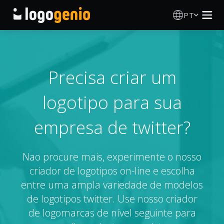
PT
Criador de Logos
Gerador de logótipos IA
Precisa criar um
logotipo para sua
Ideias de logótipos
empresa de twitter?
Produtos impressos
Sobre
Nao procure mais, experimente o nosso
criador de logotipos on-line e escolha
Blog
entre uma ampla variedade de modelos
de logotipos twitter. Use nosso criador
de logomarcas de nível seguinte para
INICIAR SESSÃO