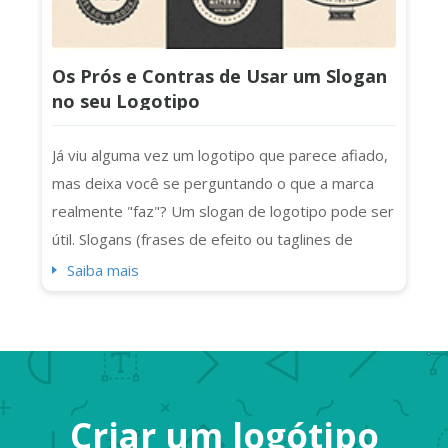
Os Prós e Contras de Usar um Slogan
no seu Logotipo
Já viu alguma vez um logotipo que parece afiado,
mas deixa você se perguntando o que a marca
realmente "faz"? Um slogan de logotipo pode ser
útil. Slogans (frases de efeito ou taglines de
logotipo) adicionam clareza e personalidade (e
Saiba mais
um pouco mais de impacto) aos logotipos. No
entanto, nem todo logotipo precisa de um. Às
vezes, um slogan apenas confunde a mensagem
ou lota o design. Se você está criando uma...
Criar um logótipo