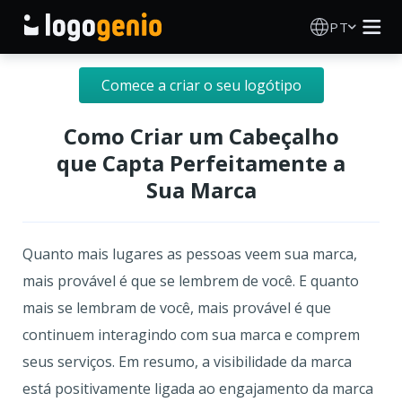
PT
Criador de Logos
Comece a criar o seu logótipo
Gerador de logótipos IA
Como Criar um Cabeçalho
que Capta Perfeitamente a
Ideias de logótipos
Sua Marca
Sobre
Quanto mais lugares as pessoas veem sua marca,
Blog
mais provável é que se lembrem de você. E quanto
mais se lembram de você, mais provável é que
continuem interagindo com sua marca e comprem
INICIAR SESSÃO
seus serviços. Em resumo, a visibilidade da marca
está positivamente ligada ao engajamento da marca