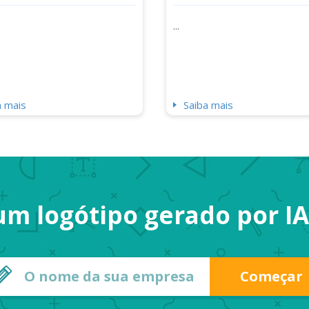
...
a mais
Saiba mais
um logótipo gerado por I