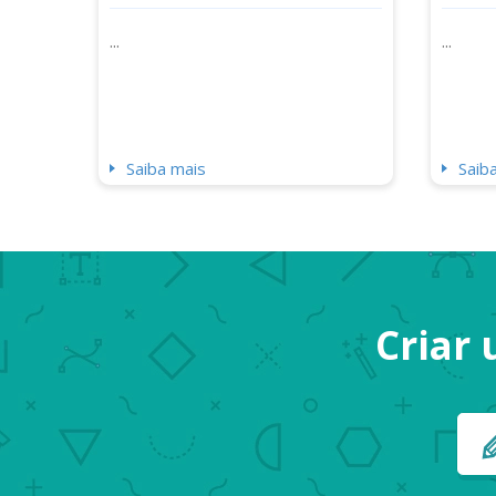
...
...
Saiba mais
Saib
Criar 