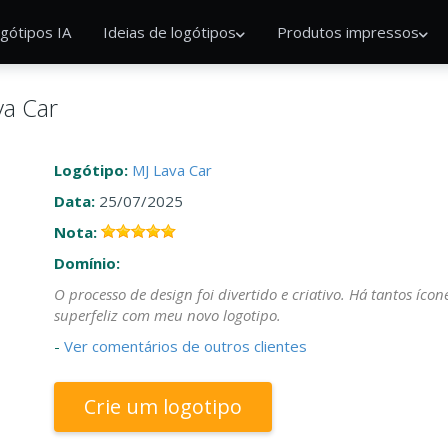
gótipos IA
Ideias de logótipos
Produtos impressos
va Car
Logótipo:
MJ Lava Car
Data:
25/07/2025
Nota:
Domínio:
O processo de design foi divertido e criativo. Há tantos ícon
superfeliz com meu novo logotipo.
-
Ver comentários de outros clientes
Crie um logotipo