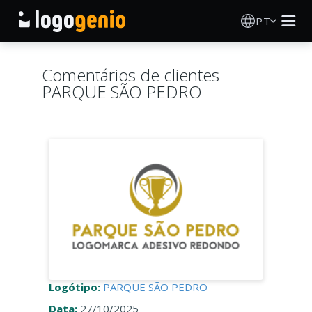
PT
Criador de Logos
Comentários de clientes
PARQUE SÃO PEDRO
Gerador de logótipos IA
Ideias de logótipos
Produtos impressos
Sobre
Blog
Logótipo:
PARQUE SÃO PEDRO
INICIAR SESSÃO
Data:
27/10/2025