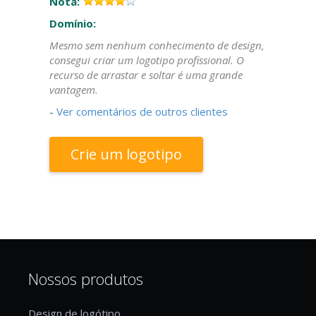
Nota:
Domínio:
Mesmo sem nenhum conhecimento de design,
consegui criar um logotipo profissional. O
recurso de arrastar e soltar é uma grande
vantagem.
-
Ver comentários de outros clientes
Crie um logotipo
Nossos produtos
Design de logótipo