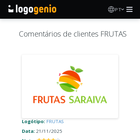
PT
Criador de Logos
Comentários de clientes FRUTAS
Gerador de logótipos IA
Ideias de logótipos
Produtos impressos
Sobre
Blog
Logótipo:
FRUTAS
Data:
21/11/2025
INICIAR SESSÃO