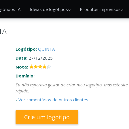
gótipos IA
Ideias de logótipos
Produtos impressos
TA
Logótipo:
QUINTA
Data:
27/12/2025
Nota:
Domínio:
Eu não esperava gostar de criar meu logotipo, mas este site
rápido.
-
Ver comentários de outros clientes
Crie um logotipo