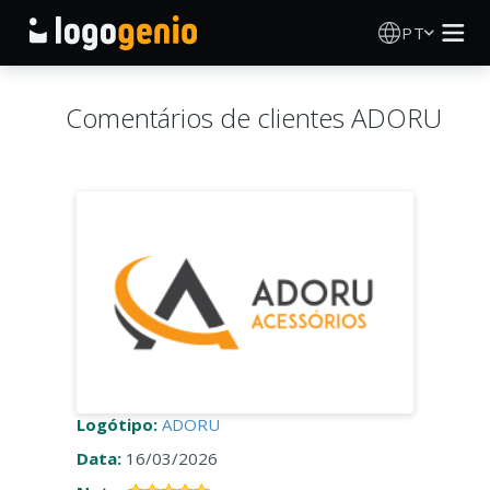
PT
Criador de Logos
Comentários de clientes ADORU
Gerador de logótipos IA
Ideias de logótipos
Produtos impressos
Sobre
Blog
Logótipo:
ADORU
Data:
16/03/2026
INICIAR SESSÃO