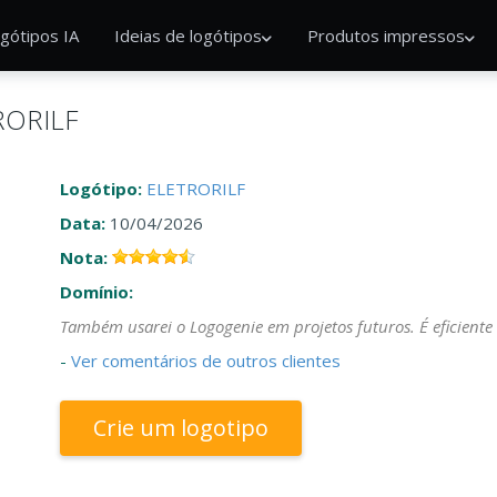
gótipos IA
Ideias de logótipos
Produtos impressos
TRORILF
Logótipo:
ELETRORILF
Data:
10/04/2026
Nota:
Domínio:
Também usarei o Logogenie em projetos futuros. É eficiente 
-
Ver comentários de outros clientes
Crie um logotipo