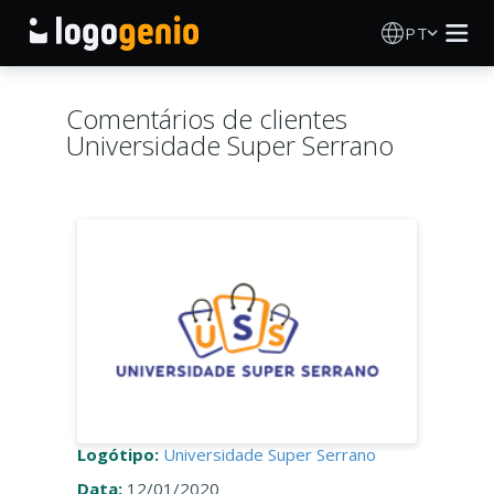
PT
Criador de Logos
Comentários de clientes
Universidade Super Serrano
Gerador de logótipos IA
Ideias de logótipos
Sobre
Blog
INICIAR SESSÃO
Logótipo:
Universidade Super Serrano
Data:
12/01/2020