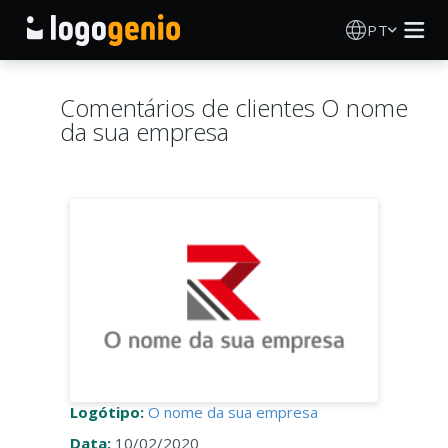
PT
Criador de Logos
Comentários de clientes O nome
da sua empresa
Gerador de logótipos IA
Ideias de logótipos
Produtos impressos
Sobre
Blog
Logótipo:
O nome da sua empresa
INICIAR SESSÃO
Data:
10/02/2020