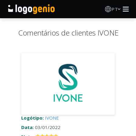
PT
Criador de Logos
Comentários de clientes IVONE
Gerador de logótipos IA
Ideias de logótipos
Produtos impressos
Sobre
Blog
Logótipo:
IVONE
Data:
03/01/2022
INICIAR SESSÃO