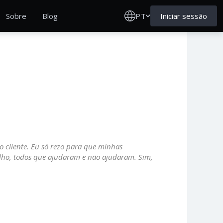
PT
Iniciar sessão
Sobre
Blog
 cliente. Eu só rezo para que minhas
lho, todos que ajudaram e não ajudaram. Sim,