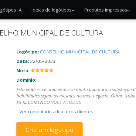
gótipos IA
Ideias de logótipos
Produtos impressos
ONSELHO MUNICIPAL DE CULTURA
Logótipo:
CONSELHO MUNICIPAL DE CULTURA
Data:
22/05/2023
Nota:
Domínio:
Esta empresa é uma empresa muito boa para a satisfação do
habilidades sejam as mesmas no meu negócio. Ótimo traba
eu RECOMENDO VOCÊ A TODOS
-
Ver comentários de outros clientes
Crie um logotipo