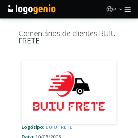
PT
Criador de Logos
Comentários de clientes BUIU
FRETE
Gerador de logótipos IA
Ideias de logótipos
Produtos impressos
Sobre
Blog
Logótipo:
BUIU FRETE
INICIAR SESSÃO
Data:
10/05/2023