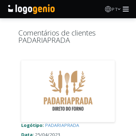
PT
Criador de Logos
Comentários de clientes
PADARIAPRADA
Gerador de logótipos IA
Ideias de logótipos
Produtos impressos
Sobre
Blog
Logótipo:
PADARIAPRADA
INICIAR SESSÃO
Data:
25/04/2023