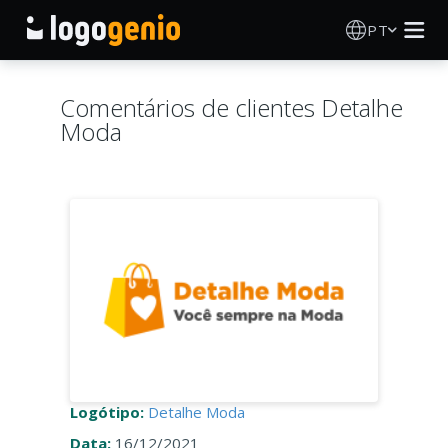
PT
Criador de Logos
Comentários de clientes Detalhe
Moda
Gerador de logótipos IA
Ideias de logótipos
Produtos impressos
Sobre
Blog
Logótipo:
Detalhe Moda
INICIAR SESSÃO
Data:
16/12/2021