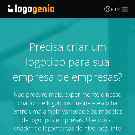
PT
Criador de Logos
Gerador de logótipos IA
Precisa criar um
logotipo para sua
Ideias de logótipos
empresa de empresas?
Produtos impressos
Sobre
Nao procure mais, experimente o nosso
criador de logotipos on-line e escolha
Blog
entre uma ampla variedade de modelos
de logotipos empresas. Use nosso
criador de logomarcas de nível seguinte
INICIAR SESSÃO