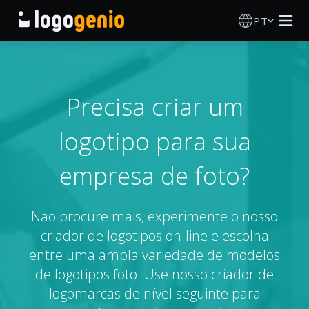
PT
Criador de Logos
Gerador de logótipos IA
Precisa criar um
logotipo para sua
Ideias de logótipos
empresa de foto?
Produtos impressos
Sobre
Nao procure mais, experimente o nosso
criador de logotipos on-line e escolha
Blog
entre uma ampla variedade de modelos
de logotipos foto. Use nosso criador de
logomarcas de nível seguinte para
INICIAR SESSÃO