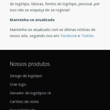
do logótipo, faturas, fontes do logótipo, pessoal...por
isso não se esqueça de se registar!
Mantenha-se atualizado
Mantenha-se atualizado com as últimas notícias do
nosso site, seguindo-nos em:
Facebook
e
Twitter
.
Nossos produtos
Design de logótipo
Criar logo
Gerador de logótipos IA
Cartões de visita
Papel timbrado