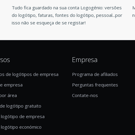
Tudo fica guardado na sua conta Logogénio: versões
M
do logótipo, faturas, fontes do logótipo, pessoal...por
n
isso não se esqueça de se registar!
rsos
Empresa
os de logótipos de empresa
Programa de afiliados
de empresa
Perguntas frequentes
por área
Contate-nos
de logótipo gratuito
 logótipo de empresa
 logótipo económico