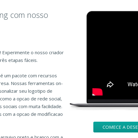
ting com nosso
o! Experimente o nosso criador
rês etapas fáceis.
o é um pacote com recursos
presa. Nossas ferramentas on-
onalizar seu logotipo de
como a opcao de rede social,
sociais com muita facilidade.
is com a opcao de modificacao
COMECE A DES
arquivo preto e branco com a