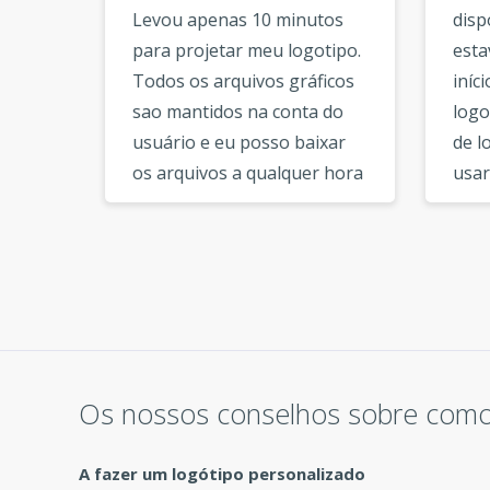
e
Levou apenas 10 minutos
dispo
s de
para projetar meu logotipo.
esta
Com o
Todos os arquivos gráficos
iníci
cê
sao mantidos na conta do
logot
usuário e eu posso baixar
de lo
os arquivos a qualquer hora
usar
ue
que eu quiser. As
mode
ferramentas online sao
Desc
m
muito legais e fáceis de se
gran
 você
acostumar. Eu recomendaria
para
este criador de logos para
cria
meus amigos e parceiros de
muito
negócios. »
Os nossos conselhos sobre como 
A fazer um logótipo personalizado