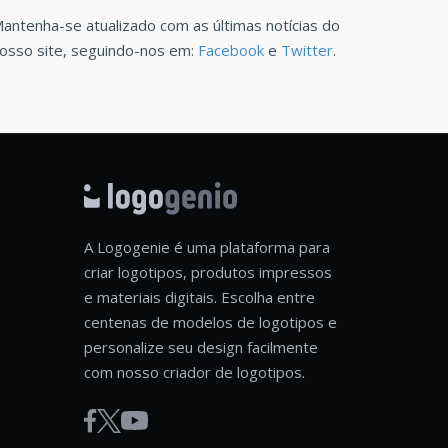
antenha-se atualizado com as últimas notícias do
osso site, seguindo-nos em:
Facebook
e
Twitter
.
A Logogenie é uma plataforma para
criar logotipos, produtos impressos
e materiais digitais. Escolha entre
centenas de modelos de logotipos e
personalize seu design facilmente
com nosso criador de logotipos.