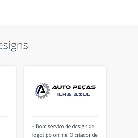
esigns
« Bom servico de design de
« Eu te
logotipo online. O criador de
de logo