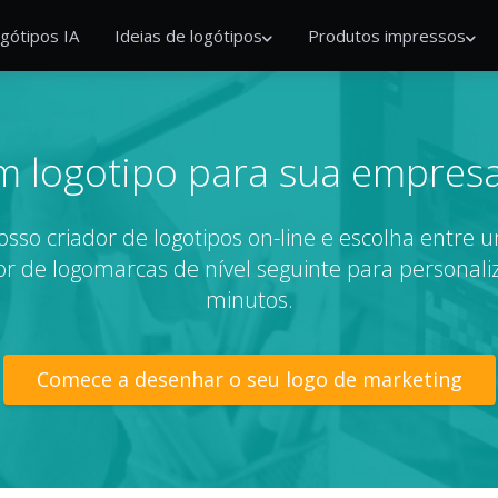
gótipos IA
Ideias de logótipos
Produtos impressos
um logotipo para sua empres
sso criador de logotipos on-line e escolha entr
r de logomarcas de nível seguinte para personaliz
minutos.
Comece a desenhar o seu logo de marketing