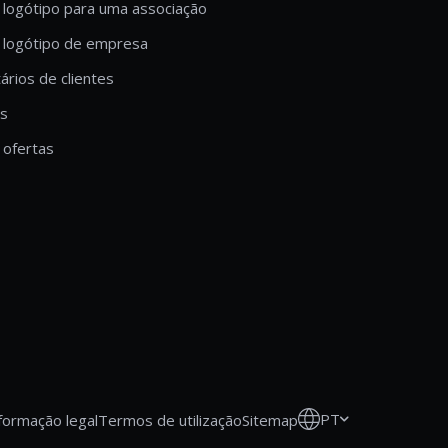
 logótipo para uma associação
 logótipo de empresa
rios de clientes
is
ofertas
PT
formação legal
Termos de utilização
Sitemap