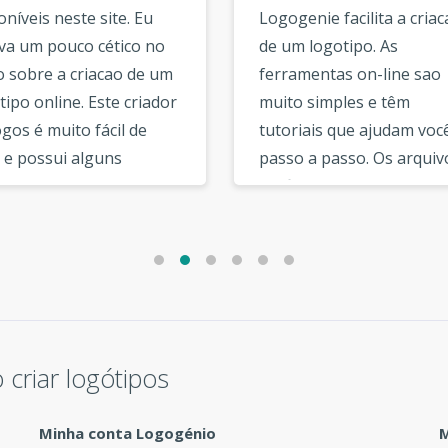
níveis neste site. Eu
Logogenie facilita a criac
va um pouco cético no
de um logotipo. As
o sobre a criacao de um
ferramentas on-line sao
ipo online. Este criador
muito simples e têm
gos é muito fácil de
tutoriais que ajudam voc
 e possui alguns
passo a passo. Os arquiv
los de qualidade.
gráficos podem ser baixa
obri que havia uma
da página da sua conta d
de selecao de fontes
usuário. Existem opcões
 escolher. As opcões no
adicionais interessantes,
dor de logotipos sao
como a opcao vetorial, a
 úteis e intuitivas. »
opcao de rede social, que
sao muito úteis. »
criar logótipos
Minha conta Logogénio
M