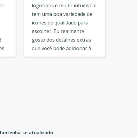
ao
logotipos é muito intuitivo e
definit
tem uma boa variedade de
nao tin
ícones de qualidade para
capaz d
escolher. Eu realmente
mas su
ê
gosto dos detalhes extras
fáceis 
os
que você pode adicionar à
5 minu
dos
sua composicao de logotipo.
arquivo
e
Depois de baixar os
Estou f
arquivos do logotipo, você
poder 
tem todos os arquivos
visita 
necessários para a marca.
recome
Obrigado por este ótimo
definit
servico. »
de log
empres
logotip
antenha-se atualizado