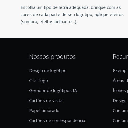
Escolha um tipo de letra adequada, brinque com as
cores de cada parte de seu logotipo, aplique efeitos
(sombra, efeitos brilhante…).
Nossos produtos
Recu
Design de logótipo
Exempl
Criar logo
Áreas 
Gerador de logótipos IA
Ícones 
Cartões de visita
Design 
Papel timbrado
Crie um
Cartões de correspondência
Crie um