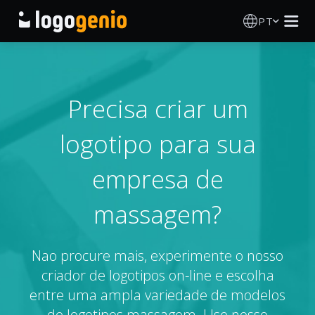
PT
Criador de Logos
Gerador de logótipos IA
Precisa criar um
logotipo para sua
Ideias de logótipos
empresa de
Produtos impressos
massagem?
Sobre
Nao procure mais, experimente o nosso
Blog
criador de logotipos on-line e escolha
entre uma ampla variedade de modelos
INICIAR SESSÃO
de logotipos massagem. Use nosso