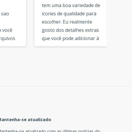
tem uma boa variedade de
nao tin
ícones de qualidade para
capaz d
escolher. Eu realmente
mas su
ê
gosto dos detalhes extras
fáceis 
os
que você pode adicionar à
5 minu
dos
sua composicao de logotipo.
arquivo
e
Depois de baixar os
Estou f
arquivos do logotipo, você
poder 
tem todos os arquivos
visita 
necessários para a marca.
recome
Obrigado por este ótimo
definit
servico. »
de log
empres
logotip
antenha-se atualizado
antenha-se atualizado com as últimas notícias do