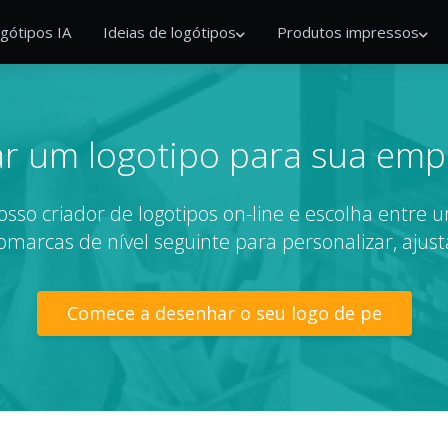
gótipos IA
Ideias de logótipos
Produtos impressos
iar um logotipo para sua emp
sso criador de logotipos on-line e escolha entr
omarcas de nível seguinte para personalizar, ajus
Comece a desenhar o seu logo de pe