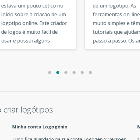
va um pouco cético no
de um logotipo. As
o sobre a criacao de um
ferramentas on-line sao
ipo online. Este criador
muito simples e têm
gos é muito fácil de
tutoriais que ajudam voc
 e possui alguns
passo a passo. Os arquiv
los de qualidade.
gráficos podem ser baixa
obri que havia uma
da página da sua conta d
de selecao de fontes
usuário. Existem opcões
 escolher. As opcões no
adicionais interessantes,
dor de logotipos sao
como a opcao vetorial, a
 úteis e intuitivas. »
opcao de rede social, que
sao muito úteis. »
criar logótipos
Minha conta Logogénio
M
Tudo fica guardado na sua conta Logogénio: versões
M