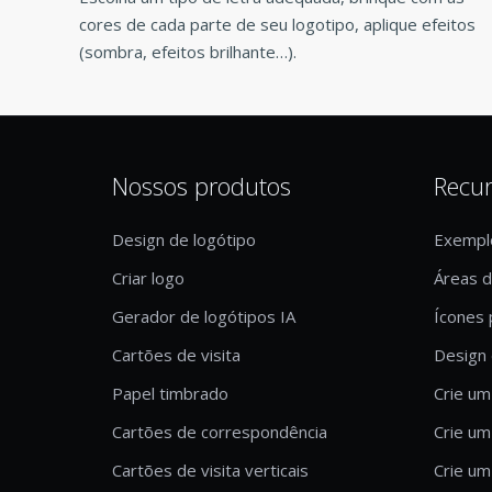
cores de cada parte de seu logotipo, aplique efeitos
(sombra, efeitos brilhante…).
Nossos produtos
Recu
Design de logótipo
Exempl
Criar logo
Áreas 
Gerador de logótipos IA
Ícones 
Cartões de visita
Design 
Papel timbrado
Crie um
Cartões de correspondência
Crie um
Cartões de visita verticais
Crie um