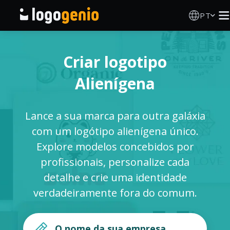
PT
Criador de Logos
Criar logotipo
Gerador de logótipos IA
Alienígena
Ideias de logótipos
Lance a sua marca para outra galáxia
Produtos impressos
com um logótipo alienígena único.
Explore modelos concebidos por
Sobre
profissionais, personalize cada
detalhe e crie uma identidade
Blog
verdadeiramente fora do comum.
INICIAR SESSÃO