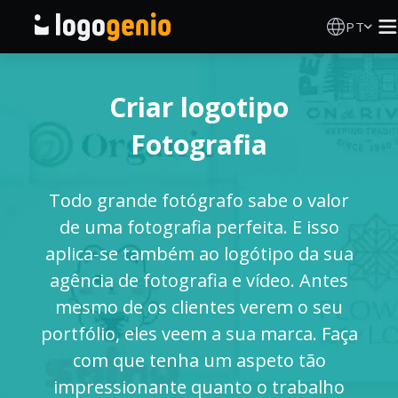
PT
Criador de Logos
Criar logotipo
Gerador de logótipos IA
Fotografia
Ideias de logótipos
Todo grande fotógrafo sabe o valor
Produtos impressos
de uma fotografia perfeita. E isso
aplica-se também ao logótipo da sua
Sobre
agência de fotografia e vídeo. Antes
mesmo de os clientes verem o seu
Blog
portfólio, eles veem a sua marca. Faça
com que tenha um aspeto tão
impressionante quanto o trabalho
INICIAR SESSÃO