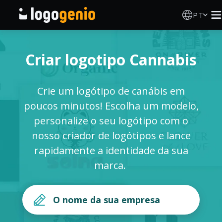
PT
Criador de Logos
Criar logotipo Cannabis
Gerador de logótipos IA
Crie um logótipo de canábis em
Ideias de logótipos
poucos minutos! Escolha um modelo,
personalize o seu logótipo com o
Produtos impressos
nosso criador de logótipos e lance
rapidamente a identidade da sua
Sobre
marca.
Blog
INICIAR SESSÃO