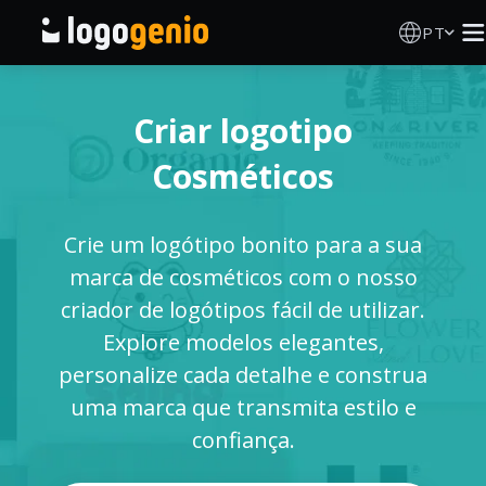
PT
Criador de Logos
Criar logotipo
Gerador de logótipos IA
Cosméticos
Ideias de logótipos
Crie um logótipo bonito para a sua
Produtos impressos
marca de cosméticos com o nosso
criador de logótipos fácil de utilizar.
Sobre
Explore modelos elegantes,
personalize cada detalhe e construa
Blog
uma marca que transmita estilo e
confiança.
INICIAR SESSÃO