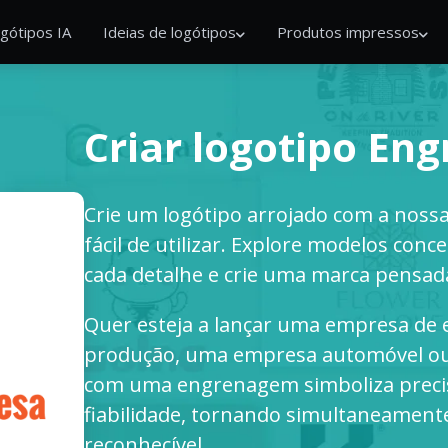
gótipos IA
Ideias de logótipos
Produtos impressos
Criar logotipo E
Crie um logótipo arrojado com a nossa
fácil de utilizar. Explore modelos conc
cada detalhe e crie uma marca pensa
Quer esteja a lançar uma empresa de
produção, uma empresa automóvel ou 
com uma engrenagem simboliza precisã
fiabilidade, tornando simultaneamen
reconhecível.