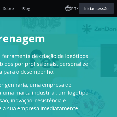
PT
Iniciar sessão
Sobre
Blog
ngrenagem
 ferramenta de criação de logótipos
ebidos por profissionais, personalize
da para o desempenho.
 engenharia, uma empresa de
uma marca industrial, um logótipo
o, inovação, resistência e
te a sua empresa imediatamente