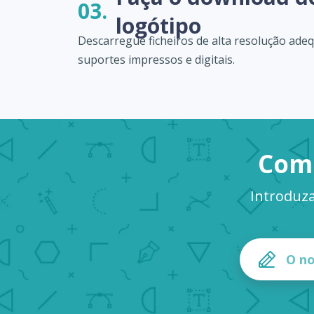
03.
logótipo
Descarregue ficheiros de alta resolução ade
suportes impressos e digitais.
Come
Introduz