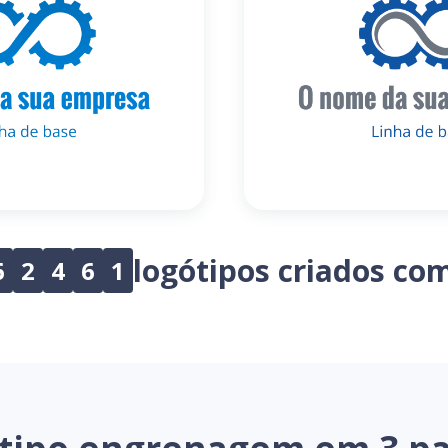
logótipos criados co
6
2
4
6
1