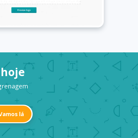
 hoje
ngrenagem
Vamos lá