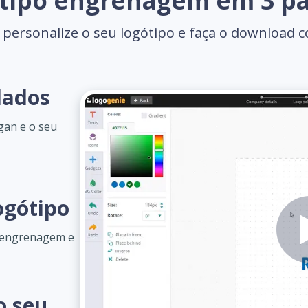
otipo engrenagem em 3 pa
 personalize o seu logótipo e faça o download 
dados
gan e o seu
ogótipo
o engrenagem e
o seu