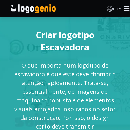
PT
Criador de Logos
Criar logotipo
Gerador de logótipos IA
Escavadora
Ideias de logótipos
O que importa num logótipo de
Produtos impressos
escavadora é que este deve chamar a
atenção rapidamente. Trata-se,
Sobre
essencialmente, de imagens de
maquinaria robusta e de elementos
Blog
visuais arrojados inspirados no setor
da construção. Por isso, o design
certo deve transmitir
INICIAR SESSÃO