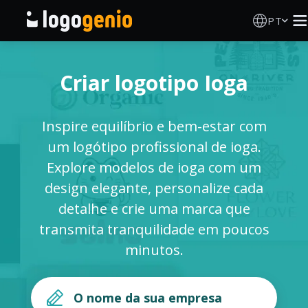
PT
Criador de Logos
Criar logotipo Ioga
Gerador de logótipos IA
Inspire equilíbrio e bem-estar com
Ideias de logótipos
um logótipo profissional de ioga.
Explore modelos de ioga com um
Produtos impressos
design elegante, personalize cada
detalhe e crie uma marca que
Sobre
transmita tranquilidade em poucos
minutos.
Blog
INICIAR SESSÃO