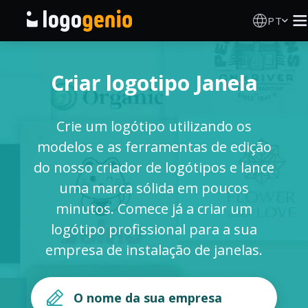
PT
Criador de Logos
Criar logotipo Janela
Gerador de logótipos IA
Crie um logótipo utilizando os
Ideias de logótipos
modelos e as ferramentas de edição
do nosso criador de logótipos e lance
Produtos impressos
uma marca sólida em poucos
minutos. Comece já a criar um
Sobre
logótipo profissional para a sua
empresa de instalação de janelas.
Blog
INICIAR SESSÃO