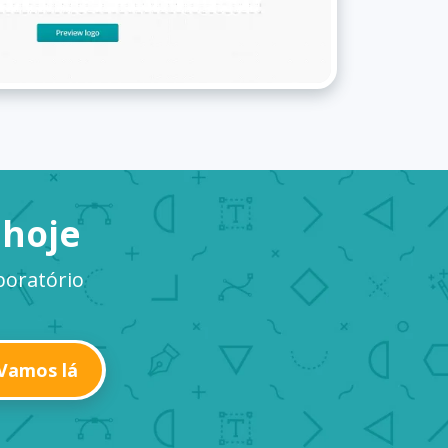
 hoje
boratório
Vamos lá