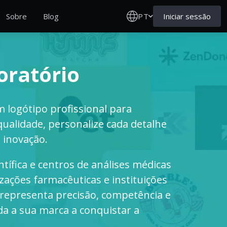
PT
Iniciar sessão
Sobre
Blog
oratório
 logótipo profissional para
qualidade, personalize cada detalhe
e inovação.
ntífica e centros de análises médicas
zações farmacêuticas e instituições
 representa precisão, competência e
a a sua marca a conquistar a