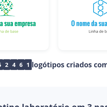
logótipos criados co
6
2
4
6
1