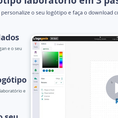
otipo laboratório em 3 pa
 personalize o seu logótipo e faça o download 
dados
gan e o seu
ogótipo
laboratório e
o seu