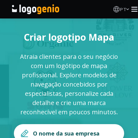
PT
Criador de Logos
Criar logotipo Mapa
Gerador de logótipos IA
Atraia clientes para o seu negócio
Ideias de logótipos
com um logótipo de mapa
profissional. Explore modelos de
Produtos impressos
navegação concebidos por
especialistas, personalize cada
Sobre
detalhe e crie uma marca
reconhecível em poucos minutos.
Blog
INICIAR SESSÃO