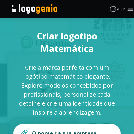
PT
Criador de Logos
Criar logotipo
Gerador de logótipos IA
Matemática
Ideias de logótipos
Crie a marca perfeita com um
Produtos impressos
logótipo matemático elegante.
Explore modelos concebidos por
Sobre
profissionais, personalize cada
detalhe e crie uma identidade que
Blog
inspire a aprendizagem.
INICIAR SESSÃO