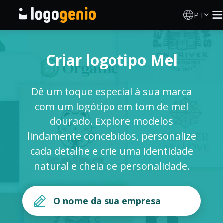
PT
Criador de Logos
Criar logotipo Mel
Gerador de logótipos IA
Dê um toque especial à sua marca
Ideias de logótipos
com um logótipo em tom de mel
dourado. Explore modelos
Produtos impressos
lindamente concebidos, personalize
cada detalhe e crie uma identidade
Sobre
natural e cheia de personalidade.
Blog
INICIAR SESSÃO