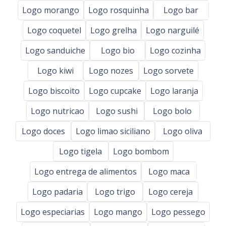
Logo morango
Logo rosquinha
Logo bar
Logo coquetel
Logo grelha
Logo narguilé
Logo sanduiche
Logo bio
Logo cozinha
Logo kiwi
Logo nozes
Logo sorvete
Logo biscoito
Logo cupcake
Logo laranja
Logo nutricao
Logo sushi
Logo bolo
Logo doces
Logo limao siciliano
Logo oliva
Logo tigela
Logo bombom
Logo entrega de alimentos
Logo maca
Logo padaria
Logo trigo
Logo cereja
Logo especiarias
Logo mango
Logo pessego