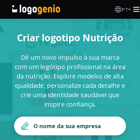
PT
Criador de Logos
Criar logotipo Nutrição
Gerador de logótipos IA
Dê um novo impulso à sua marca
Ideias de logótipos
com um logótipo profissional na área
da nutrição. Explore modelos de alta
Produtos impressos
qualidade, personalize cada detalhe e
crie uma identidade saudável que
Sobre
inspire confiança.
Blog
INICIAR SESSÃO