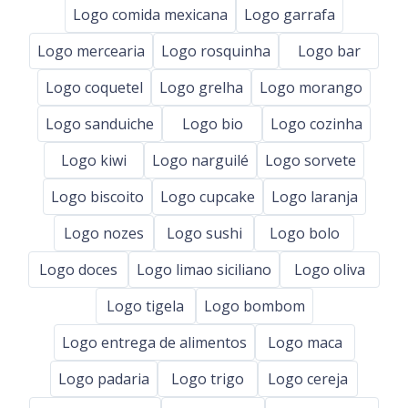
Logo comida mexicana
Logo garrafa
Logo mercearia
Logo rosquinha
Logo bar
Logo coquetel
Logo grelha
Logo morango
Logo sanduiche
Logo bio
Logo cozinha
Logo kiwi
Logo narguilé
Logo sorvete
Logo biscoito
Logo cupcake
Logo laranja
Logo nozes
Logo sushi
Logo bolo
Logo doces
Logo limao siciliano
Logo oliva
Logo tigela
Logo bombom
Logo entrega de alimentos
Logo maca
Logo padaria
Logo trigo
Logo cereja