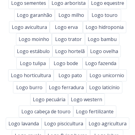
Logo sementes
Logo arborista
Logo equestre
Logo garanhão
Logo milho
Logo touro
Logo avicultura
Logo erva
Logo hidroponia
Logo moinho
Logo trator
Logo bambu
Logo estábulo
Logo hortelã
Logo ovelha
Logo tulipa
Logo bode
Logo fazenda
Logo horticultura
Logo pato
Logo unicornio
Logo burro
Logo ferradura
Logo laticínio
Logo pecuária
Logo western
Logo cabeça de touro
Logo fertilizante
Logo lavanda
Logo piscicultura
Logo agricultura