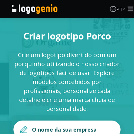
PT
Criador de Logos
Criar logotipo Porco
Gerador de logótipos IA
Crie um logótipo divertido com um
Ideias de logótipos
porquinho utilizando o nosso criador
de logótipos fácil de usar. Explore
Produtos impressos
modelos concebidos por
profissionais, personalize cada
Sobre
detalhe e crie uma marca cheia de
personalidade.
Blog
INICIAR SESSÃO