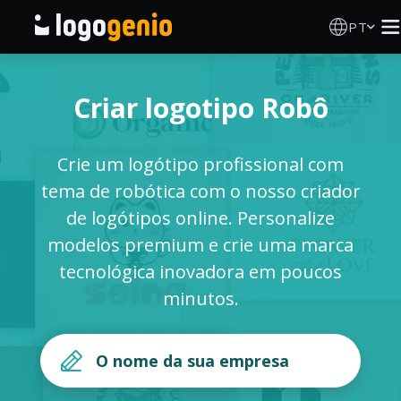
PT
Criador de Logos
Criar logotipo Robô
Gerador de logótipos IA
Crie um logótipo profissional com
Ideias de logótipos
tema de robótica com o nosso criador
de logótipos online. Personalize
Produtos impressos
modelos premium e crie uma marca
tecnológica inovadora em poucos
Sobre
minutos.
Blog
INICIAR SESSÃO